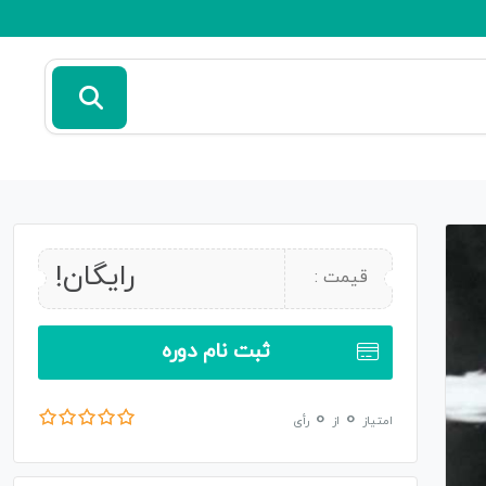
رایگان!
قیمت :
ثبت نام دوره
0
0
امتیاز
از
رأی