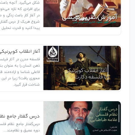
شکل می‌گیرد. آنچه باعث
برای افرادی که تازه می‌
در آغاز کار باعث زدگی و د
شروع هریک از درس گفتار 
پیدا کنید و قدرت تحلیل و
آغاز انقلاب کوپرنیک
فلسفه مدرن در آثار فیلسو
ذهن انسان را به عنوان بن
فاعلی شناسا و اراده‌مند 
محوری یافت؟ زیرا در این
شناخت قرار گیرد.
درس گفتار جامع نظا
درس‌گفتار جامع نظام فلس
دوره عمیق و نظام‌مند…