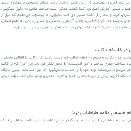
 می‌شود تقریری بنویسیم که ارزش علمی داشته باشد، تسلط مفهومی بر موضوع است.
خواهند با مسیر آموزش اجتهادی آشنا شوند، ممکن است مباحث علمی به دلیل سنگینی‌،
لسردی گردد و شما را از ادامه مسیر دور کند. بنابراین، ما پیشنهاد می‌دهیم که قبل از
های مدرسه ها ، اگر واقعاً می‌خواهید آشنایی تخصصی با مسیر رسیدن به علوم انسانی
 تفکر خود را تقویت کنید، ابتدا روش درست نوشتن و تقریر نویسی را بیاموزید.
ی در فلسفه دکارت
فانی چون دکارت و هیوم به نقطه اعلای خود دست یافت. رنه دکارت با انقلابی فلسفی،
یاد شناخت مطرح ساخت و “منِ اندیشنده” را محور تفکر قرار داد. این “من” که در قالب
ظاهر می‌شود، سرچشمه اراده خود را از احساسات می‌گیرد. اما چرا احساسات چنین جایگاه
 دستگاه فکری، پیش از تجربه ذهنی، هیچ واقعیت معتبری وجود ندارد که بتواند مبنای
م فلسفی علامه طباطبایی (ره)
فی علامه طباطبایی + درس نامه درس‌گفتار جامع «نظام فلسفی علامه طباطبایی» یک