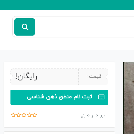
رایگان!
قیمت :
ثبت نام منطق ذهن شناسی
0
0
امتیاز
از
رأی