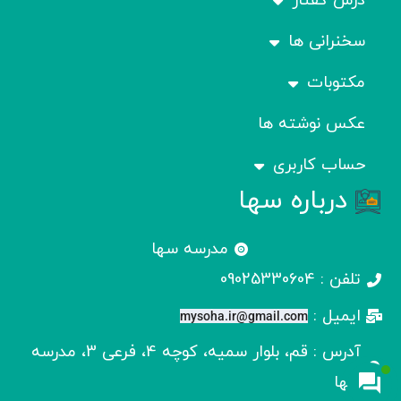
درس گفتار
سخنرانی ها
مکتوبات
عکس نوشته ها
حساب کاربری
درباره سها
مدرسه سها
تلفن : 09025330604
ایمیل :
mysoha.ir@gmail.com
آدرس : قم، بلوار سمیه، کوچه 4، فرعی 3، مدرسه
سها