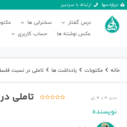
درباره سها
ارتباط با سردبیر
درس گفتار
سخنرانی ها
مکتوب
عکس نوشته ها
حساب کاربری
خانه
مکتوبات
یادداشت ها
تاملی در نسبت فلسف
تاملی در
0
0
امتیاز
از
رأی
نویسنده