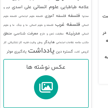
علوم انسانی
علامه طباطبایی
علی اسدی
فرم و
فلسفه
ست
فلسفه آموزی
محتوا
فلسفه علوم اجتماعی
فلسفه علوم
فلسفه غرب
انسانی
فلسفه و علوم انسانی
ما و جنگ
ما و علوم
در
مدرنیته
معرفت شناسی
منطق
انسانی
مطابقت ذهن و خارج
ه
هایدگر
مکتب علامه
نظامات اجتماعی
وطن
ولایت فقیه
کار تشکیلاتی
کار
یادداشت
گستره دین
یادگیری موثر
گروهی
کانت
ه
عکس نوشته ها