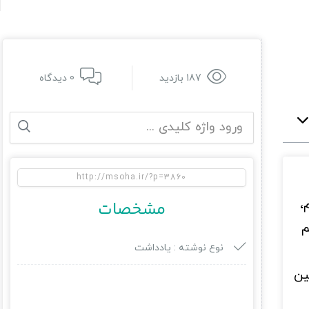
187 بازدید
0 دیدگاه
،
مشخصات
م
نوع نوشته :
یادداشت
ین