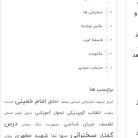
و
سخنرانی ها
عکس نوشته
ز
فلسفه غرب
مکتوبات
هد
منتخب سردبیر
برچسب ها
امام خمینی
اخلاق
آدرنو
اجتهاد تشکیلاتی
احسان مجاهد
امتداد
انقلاب کوپرنیکی
تحول آموزشی
حکمت
تحول علوم انسانی
درس
تفلسف
جریان شناسی
جمهوریت
جنگ رمضان
سخنرانی
گفتار
شهید مطهری
سها نما
عرفان