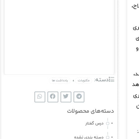
ح،
ری
ی
و
د،
دسته:
،
مکتوبات
یادداشت ها
هد
ری
ن
دسته‌های محصولات
درس گفتار
دسته بندی نشده