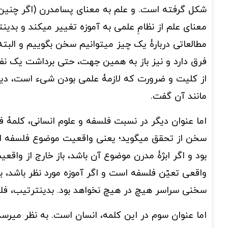
شکل گرفته است. و علم به معنای پسامدرن (اگر چنین
معنای علم از نظامِ علمی به آموزه تغییر میکند و بدینت
مطالعاتی دربارۀ یک چیز میتوانیم سخن بگوییم و الب
فرق دارد و نیز باز به همین جهت، حتی برداشت یک نفر 
از کلیت و ضرورت که لازمۀ علمی بودن شیء است، دیگر 
مانند آن گفت.
اما عنوان دیگر در نسبت فلسفه و علوم انسانی، کلمۀ
سخن از تحقق میگوید؛ یعنی واقعیت موضوع فلسفه اس
بود و اگر ابژۀ مدرن موضوع آن باشد، باز خارج از واقعی
واقعی تعیّن فلسفه است و اگر آموزه مورد نظر باشد،
سخنی سراسر هیچ در هیچ نخواهد بود. بدینترتیب، فل
اما عنوان سوم در این کلمه، انسان است. به نظر میرس