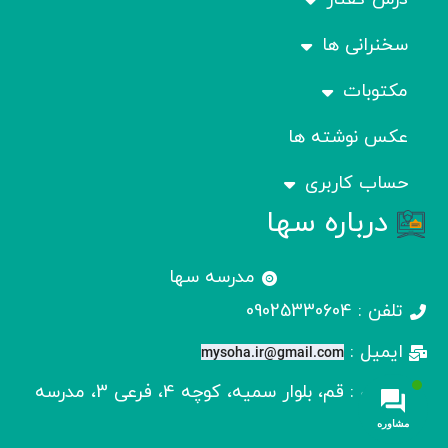
سخنرانی ها
مکتوبات
عکس نوشته ها
حساب کاربری
درباره سها
مدرسه سها
تلفن : 09025330604
ایمیل :
mysoha.ir@gmail.com
آدرس : قم، بلوار سمیه، کوچه 4، فرعی 3، مدرسه
سها
مشاوره