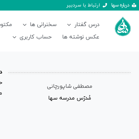
درباره سها
ارتباط با سردبیر
درس گفتار
سخنرانی ها
مکتوب
عکس نوشته ها
حساب کاربری
در
ح
مصطفی شاپورچانی
م
مُدرّس مدرسه سها