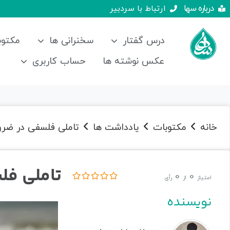
درباره سها
ارتباط با سردبیر
درس گفتار
سخنرانی ها
مکتوب
عکس نوشته ها
حساب کاربری
خانه
مکتوبات
یادداشت ها
تاملی فلسفی در ضرو
تاملی فل
0
0
امتیاز
از
رأی
نویسنده