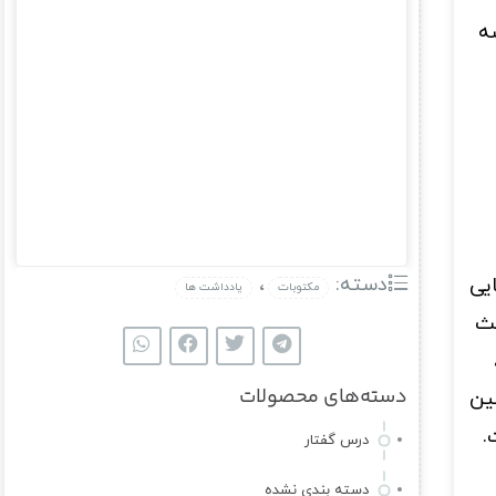
ه
دسته:
،
یی
مکتوبات
یادداشت ها
عث
دسته‌های محصولات
ین
.
درس گفتار
دسته بندی نشده