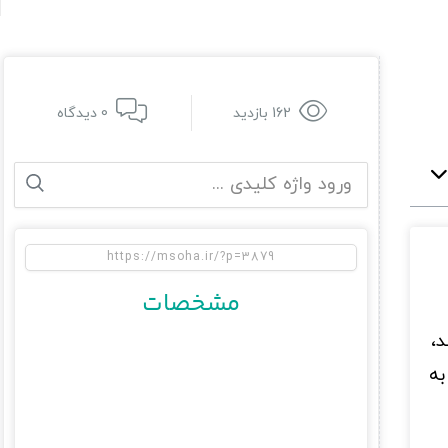
162 بازدید
0 دیدگاه
مشخصات
د،
به