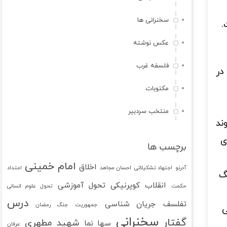
سخنرانی ها
.
عکس نوشته
فلسفه غرب
در
مکتوبات
منتخب سردبیر
ند
ی
برچسب ها
امام خمینی
اخلاق
آدرنو
اجتهاد تشکیلاتی
احسان مجاهد
امتداد
گ
انقلاب کوپرنیکی
تحول آموزشی
حکمت
تحول علوم انسانی
درس
تفلسف
جریان شناسی
جمهوریت
جنگ رمضان
ی
سخنرانی
گفتار
شهید مطهری
سها نما
عرفان