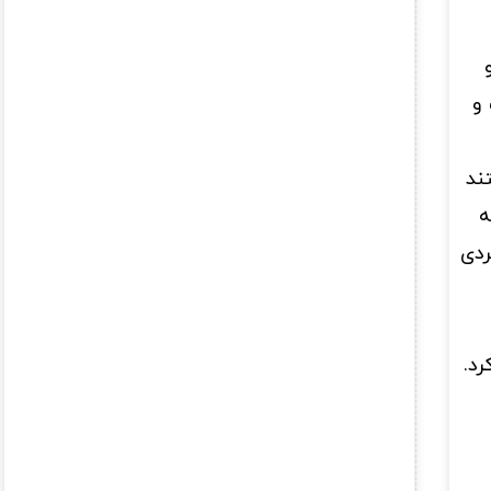
و
ند
ه
ردی
رد.