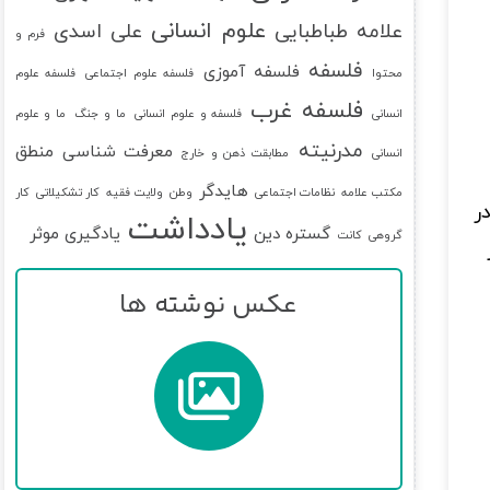
علوم انسانی
علامه طباطبایی
علی اسدی
فرم و
فلسفه
فلسفه آموزی
محتوا
فلسفه علوم اجتماعی
فلسفه علوم
فلسفه غرب
انسانی
فلسفه و علوم انسانی
ما و جنگ
ما و علوم
مدرنیته
معرفت شناسی
منطق
انسانی
مطابقت ذهن و خارج
هایدگر
مکتب علامه
نظامات اجتماعی
وطن
ولایت فقیه
کار تشکیلاتی
کار
ر
یادداشت
گستره دین
یادگیری موثر
گروهی
کانت
عکس نوشته ها